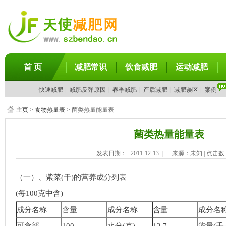
首 页
减肥常识
饮食减肥
运动减肥
快速减肥
|
减肥反弹原因
|
春季减肥
|
产后减肥
|
减肥误区
|
案例
主页
>
食物热量表
> 菌类热量能量表
菌类热量能量表
发表日期：
2011-12-13
|
来源：未知 | 点击数
（一）、紫菜(干)的营养成分列表
(每100克中含)
成分名称
含量
成分名称
含量
成分名