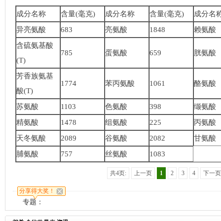
成分名称
含量(毫克)
成分名称
含量(毫克)
成分名
异亮氨酸
683
亮氨酸
1848
赖氨酸
含硫氨基酸
785
蛋氨酸
659
胱氨酸
(T)
芳香族氨基
1774
苯丙氨酸
1061
酪氨酸
酸(T)
苏氨酸
1103
色氨酸
398
缬氨酸
精氨酸
1478
组氨酸
225
丙氨酸
天冬氨酸
2089
谷氨酸
2082
甘氨酸
脯氨酸
757
丝氨酸
1083
共4页:
上一页
1
2
3
4
下一页
分享得大奖！
专题：