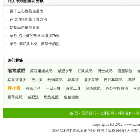
相关
食物热量表
资讯
饼干点心食品热量表
运动消耗能量计算方法
奶制品热量能量表
家务-抱小孩的热量和减肥功效
家务-搬家具上楼，搬箱子的热
量和减肥功效
热门标签
缩胃减肥
芙蓉姐姐减肥
减肥水果
豆浆减肥
男士减肥
瘦腿瑜伽
乌龙茶减肥
瘦小腿
药物减肥
花草茶
减肥菜谱
自行车减肥
增肥
瘦小腹
有氧运动
一日三餐
减肥工具
经络减肥
办公室瘦身法
何
夏季减肥
减肥法
埋线减肥
瘦腰瑜伽
首 页
-
关于我们
-
人才招聘
-
对外合作
-
有
Copyrights (c) 2012 www.szbe
本站除标明"本站原创"外所有照片版权归创作人所