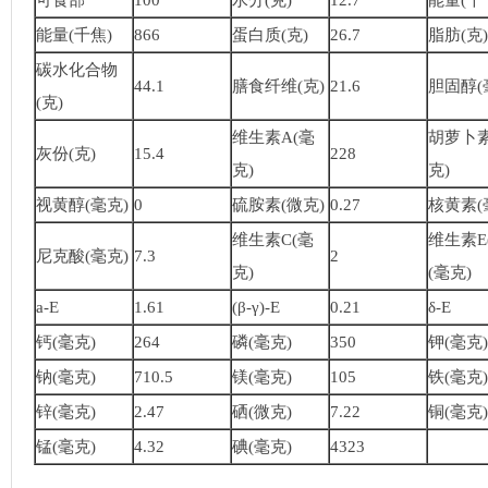
可食部
100
水分(克)
12.7
能量(千
能量(千焦)
866
蛋白质(克)
26.7
脂肪(克)
碳水化合物
44.1
膳食纤维(克)
21.6
胆固醇(
(克)
维生素A(毫
胡萝卜素
灰份(克)
15.4
228
克)
克)
视黄醇(毫克)
0
硫胺素(微克)
0.27
核黄素(
维生素C(毫
维生素E(
尼克酸(毫克)
7.3
2
克)
(毫克)
a-E
1.61
(β-γ)-E
0.21
δ-E
钙(毫克)
264
磷(毫克)
350
钾(毫克)
钠(毫克)
710.5
镁(毫克)
105
铁(毫克)
锌(毫克)
2.47
硒(微克)
7.22
铜(毫克)
锰(毫克)
4.32
碘(毫克)
4323