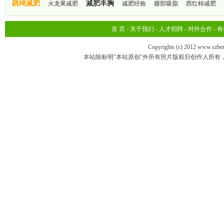
跳绳减肥
减肥丰胸
火龙果减肥
减肥经验
腿部吸脂
西红柿减肥
首 页
-
关于我们
-
人才招聘
-
对外合作
-
有
Copyrights (c) 2012 www.szbe
本站除标明"本站原创"外所有照片版权归创作人所