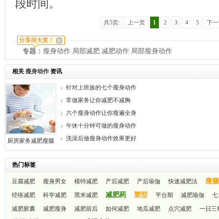
段时间。
共5页:
上一页
1
2
3
4
5
下一
分享得大奖！
专题：
瘦身动作
局部减肥
减肥动作
局部瘦身动作
相关
瘦身动作
资讯
针对上班族的七个瘦身动作
常做家务让你减肥不减胸
六个瘦身动作让你瘦遍全身
午休十分钟可做的瘦身动作
洗澡后做瘦身动作效果更好
厨房家务减肥瘦腿
又收腰
热门标签
瘦腿
豆腐减肥
瘦身男女
模特减肥
产后减肥
产后瑜伽
快速减肥法
减肥药
塑型
经络减肥
科学减肥
黑米减肥
平台期
减肥瑜伽
七
减肥胶囊
减肥瘦身
减肥前后
如何减肥
地瓜减肥
点穴减肥
一日三