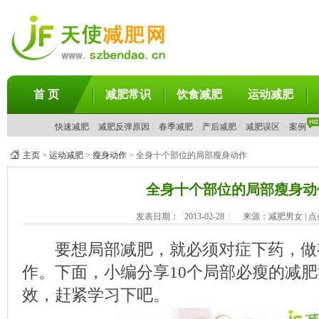
首 页
减肥常识
饮食减肥
运动减肥
快速减肥
|
减肥反弹原因
|
春季减肥
|
产后减肥
|
减肥误区
|
案例
主页
>
运动减肥
>
瘦身动作
> 全身十个部位的局部瘦身动作
全身十个部位的局部瘦身动
发表日期：
2013-02-28
|
来源：减肥男女 | 
要想局部减肥，就必须对症下药，做
作。下面，小编分享10个局部必瘦的减
效，赶紧学习下吧。